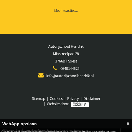
Meer reacties...
Autorijschool Hendrik
Minstreelpad 28
3766BT Soest
0640144625
info@autorijschoolhendrik.nl
Sitemap
|
Cookies
|
Privacy
|
Disclaimer
|
Website door:
WebApp opslaan
iPhone:
tik
en dan
Voeg toe aan beginscherm
.
Om jou zo goed mogelijk te helpen de juiste informatie te vinden, gebruiken we cookies op deze