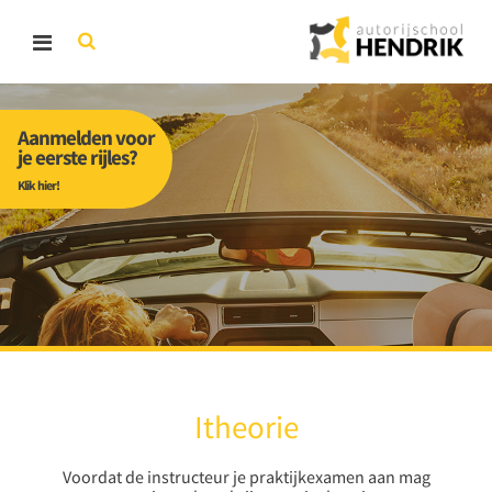
Aanmelden voor
je eerste rijles?
Klik hier!
Itheorie
Voordat de instructeur je praktijkexamen aan mag