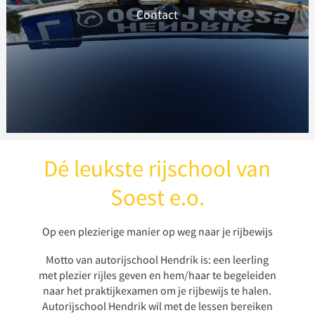
Contact
NEEM DIRECT CONTACT OP
Dé leukste rijschool van
Soest e.o.
Op een plezierige manier op weg naar je rijbewijs
Motto van autorijschool Hendrik is: een leerling
met plezier rijles geven en hem/haar te begeleiden
naar het praktijkexamen om je rijbewijs te halen.
Autorijschool Hendrik wil met de lessen bereiken