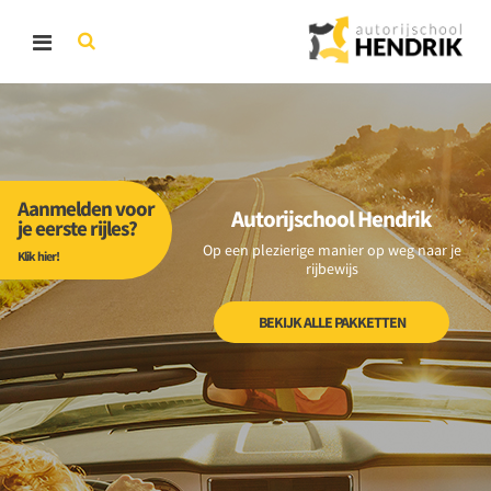
Aanmelden voor
Autorijschool Hendrik
je eerste rijles?
Op een plezierige manier op weg naar je
Klik hier!
rijbewijs
BEKIJK ALLE PAKKETTEN