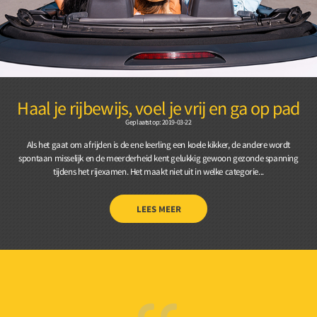
Haal je rijbewijs, voel je vrij en ga op pad
Geplaatst op: 2019-03-22
Als het gaat om afrijden is de ene leerling een koele kikker, de andere wordt
spontaan misselijk en de meerderheid kent gelukkig gewoon gezonde spanning
tijdens het rijexamen. Het maakt niet uit in welke categorie...
LEES MEER